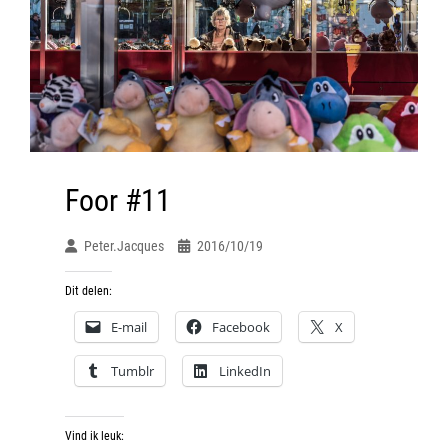
Foor #11
Peter.jacques
2016/10/19
Dit delen:
E-mail
Facebook
X
Tumblr
LinkedIn
Vind ik leuk: