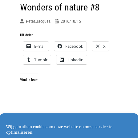
Wonders of nature #8
Peter.jacques
2016/10/15
Dit delen:
E-mail
Facebook
X
Tumblr
LinkedIn
Vind ik leuk:
Wij gebruiken cookies om onze website en onze service te
optimaliseren.