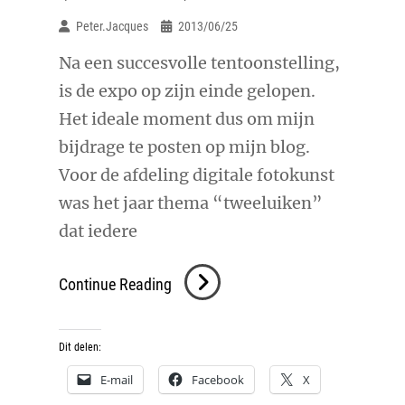
Peter.jacques
2013/06/25
Na een succesvolle tentoonstelling,
is de expo op zijn einde gelopen.
Het ideale moment dus om mijn
bijdrage te posten op mijn blog.
Voor de afdeling digitale fotokunst
was het jaar thema “tweeluiken”
dat iedere
Expo
Continue Reading
SASK
Zal
Dit delen:
Foto’s
E-mail
Facebook
X
(tweeluiken)