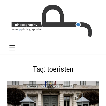
Skip
to
content
Tag:
toeristen