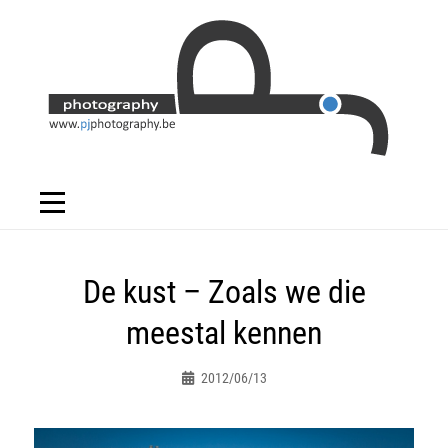
Skip
to
content
Bericht
De kust – Zoals we die
navigatie
meestal kennen
2012/06/13
Peter.jacques