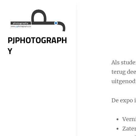
Skip
to
content
Beric
PJPHOTOGRAPH
navig
Y
Als stud
terug dee
uitgenod
De expo i
Verni
Zater