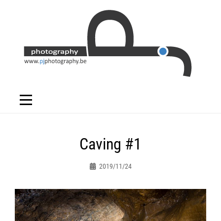
Skip
to
content
Bericht
Caving #1
navigatie
2019/11/24
Peter.jacques