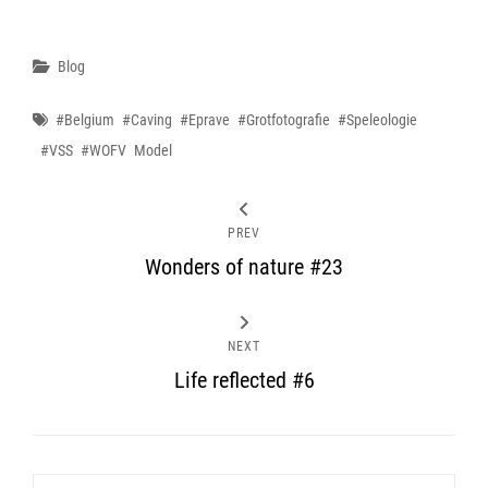
Categories
Blog
Tags
#belgium
#caving
#eprave
#grotfotografie
#speleologie
#VSS
#WOFV
Model
PREV
Wonders of nature #23
NEXT
Life reflected #6