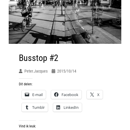
Busstop #2
Peter.jacques
2015/10/14
Dit delen:
E-mail
Facebook
X
Tumblr
LinkedIn
Vind ik leuk: