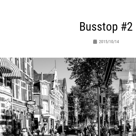
ht
Busstop #2
atie
2015/10/14
Peter.jacques