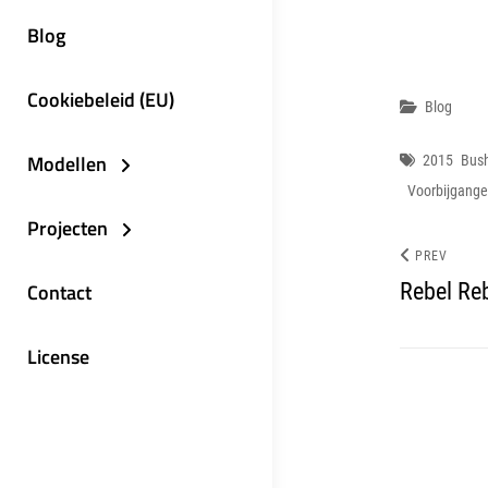
Blog
Cookiebeleid (EU)
Categor
Blog
Modellen
Tags
2015
Bush
Voorbijgange
Projecten
PREV
Contact
Rebel Re
License