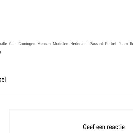
ies
alte
Glas
Groningen
Mensen
Modellen
Nederland
Passant
Portret
Raam
R
r
bel
Geef een reactie