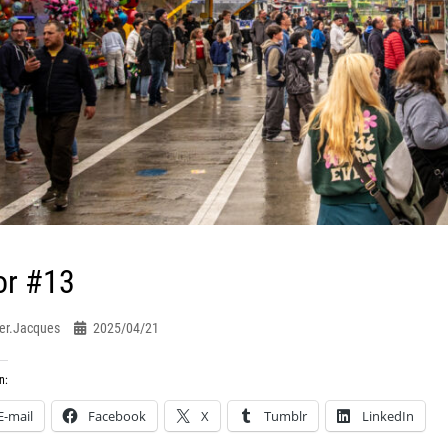
or #13
er.jacques
2025/04/21
n:
E-mail
Facebook
X
Tumblr
LinkedIn