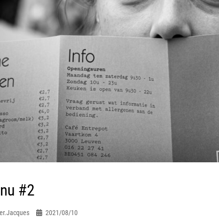
nu #2
er.jacques
2021/08/10