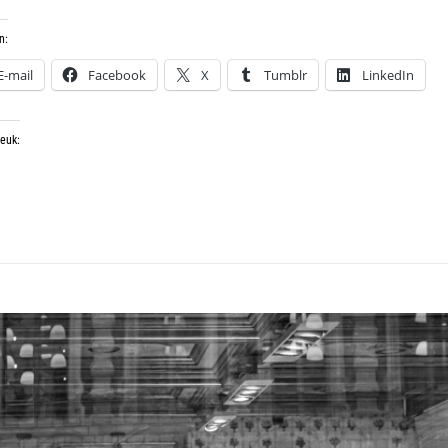
n:
E-mail
Facebook
X
Tumblr
LinkedIn
leuk: