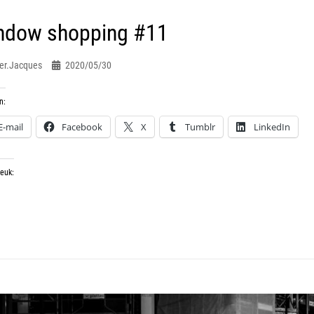
ndow shopping #11
er.jacques
2020/05/30
n:
E-mail
Facebook
X
Tumblr
LinkedIn
leuk: