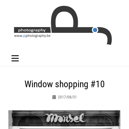
Skip
to
content
Bericht
Window shopping #10
navigatie
2017/08/31
Peter.jacques