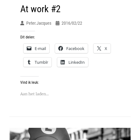
At work #2
Peter.jacques
2016/02/22
Dit delen:
E-mail
Facebook
X
Tumblr
LinkedIn
Vind ik leuk:
Aan het laden...