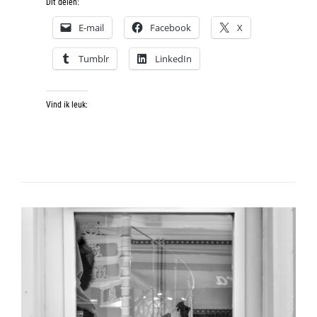
Dit delen:
E-mail
Facebook
X
Tumblr
LinkedIn
Vind ik leuk: