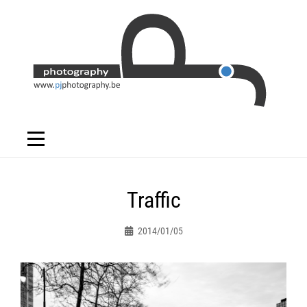
Skip
to
content
Bericht
Traffic
navigatie
2014/01/05
Peter.jacques