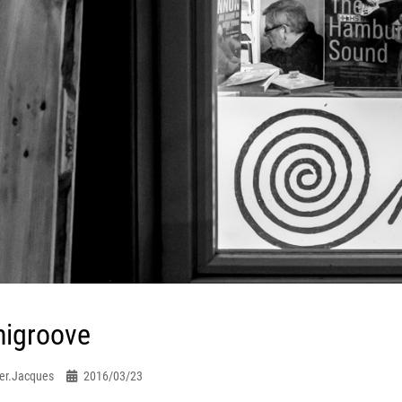
nigroove
er.jacques
2016/03/23