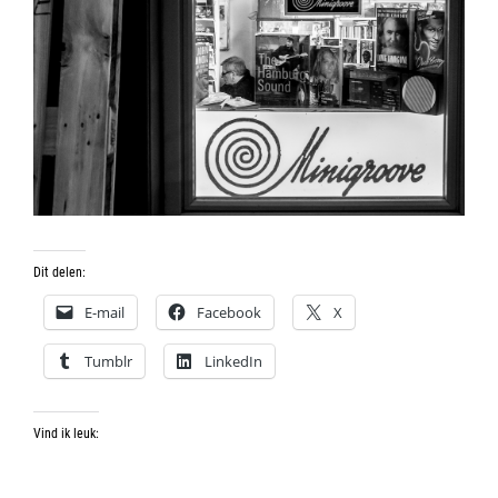
Dit delen:
E-mail
Facebook
X
Tumblr
LinkedIn
Vind ik leuk: