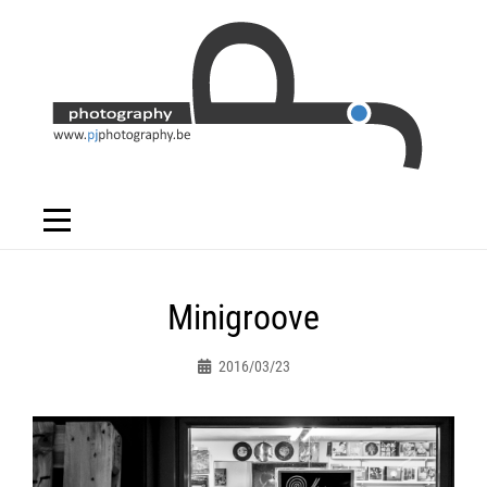
Skip
to
content
Bericht
Minigroove
navigatie
2016/03/23
Peter.jacques