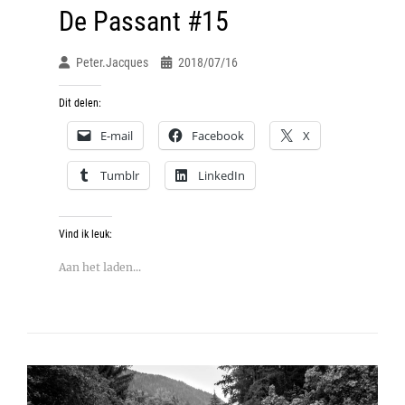
De Passant #15
Peter.jacques
2018/07/16
Dit delen:
E-mail
Facebook
X
Tumblr
LinkedIn
Vind ik leuk:
Aan het laden...