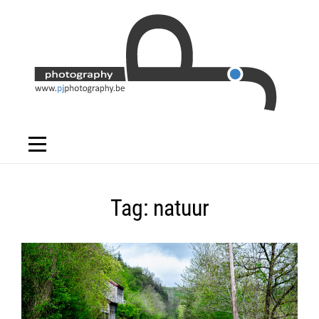
Skip
to
content
Tag:
natuur