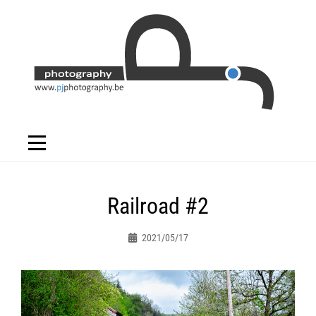
Skip
to
content
Bericht
Railroad #2
navigatie
2021/05/17
Peter.jacques