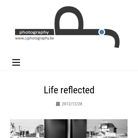
Skip
to
content
Bericht
Life reflected
navigatie
2012/12/28
Peter.jacques