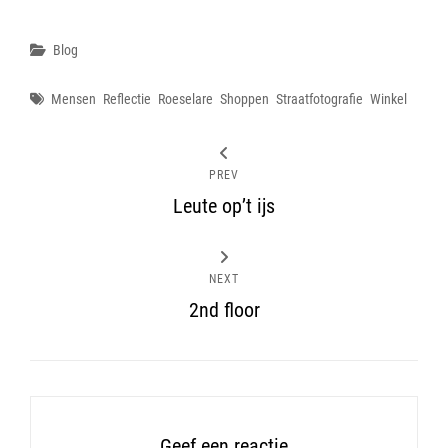
Categories
Blog
Tags
Mensen
Reflectie
Roeselare
Shoppen
Straatfotografie
Winkel
PREV
Leute op’t ijs
NEXT
2nd floor
Geef een reactie