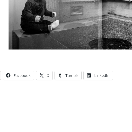
Facebook
X
Tumblr
LinkedIn
ies