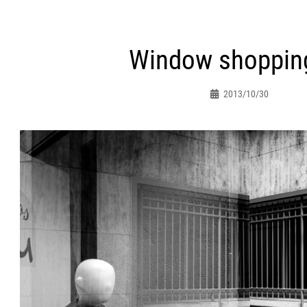
ht
Window shoppin
atie
2013/10/30
Peter.jacques