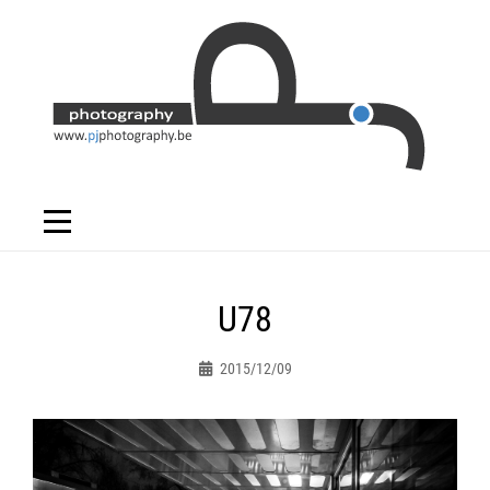
Skip
to
content
Bericht
U78
navigatie
2015/12/09
Peter.jacques