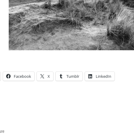
Facebook
X
Tumblr
LinkedIn
ies
ure