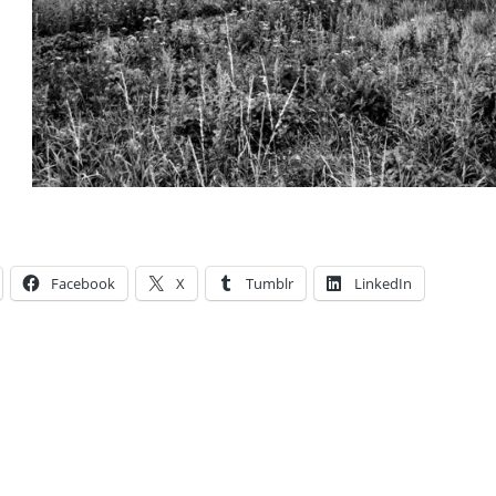
Facebook
X
Tumblr
LinkedIn
ies