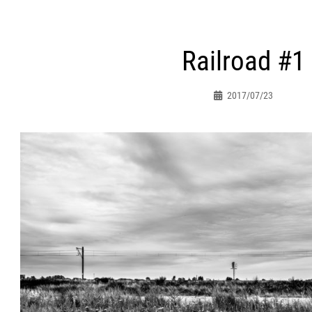
ht
Railroad #1
atie
2017/07/23
Peter.jacques