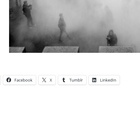
Facebook
X
Tumblr
LinkedIn
ies