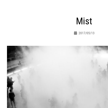
ht
Mist
atie
2017/05/13
Peter.jacques