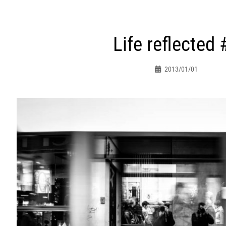
ht
Life reflected 
atie
2013/01/01
Peter.jacques