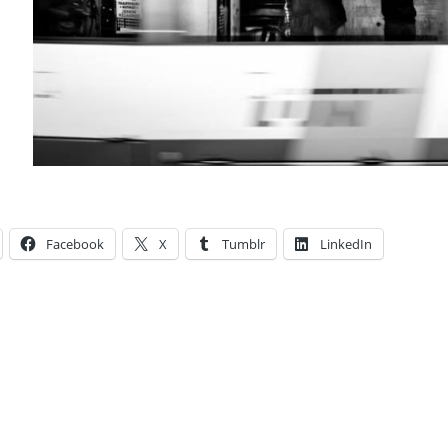
Facebook
X
Tumblr
LinkedIn
ies