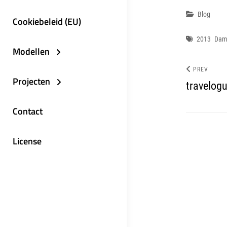
Categor
Blog
Cookiebeleid (EU)
Tags
2013
Dam
Modellen
PREV
Projecten
travelog
Contact
License