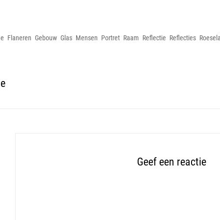
ies
e
Flaneren
Gebouw
Glas
Mensen
Portret
Raam
Reflectie
Reflecties
Roesel
ue
Geef een reactie