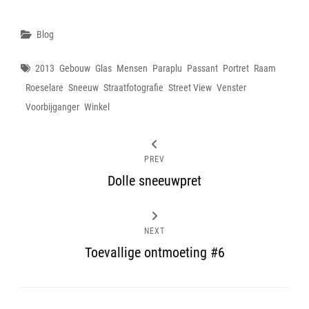
Categories
Blog
Tags
2013
Gebouw
Glas
Mensen
Paraplu
Passant
Portret
Raam
Roeselare
Sneeuw
Straatfotografie
Street View
Venster
Voorbijganger
Winkel
PREV
Dolle sneeuwpret
NEXT
Toevallige ontmoeting #6