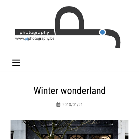
Skip
to
content
Bericht
Winter wonderland
navigatie
2013/01/21
Peter.jacques