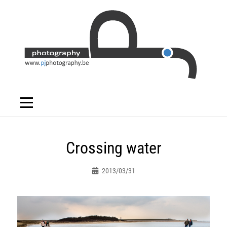
Skip
to
content
Bericht
Crossing water
navigatie
2013/03/31
Peter.jacques