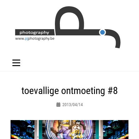
Skip
to
content
Bericht
toevallige ontmoeting #8
navigatie
2013/04/14
Peter.jacques