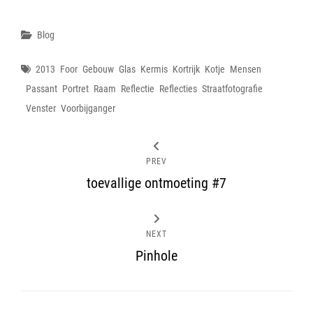
Categories
Blog
Tags
2013
Foor
Gebouw
Glas
Kermis
Kortrijk
Kotje
Mensen
Passant
Portret
Raam
Reflectie
Reflecties
Straatfotografie
Venster
Voorbijganger
PREV
toevallige ontmoeting #7
NEXT
Pinhole