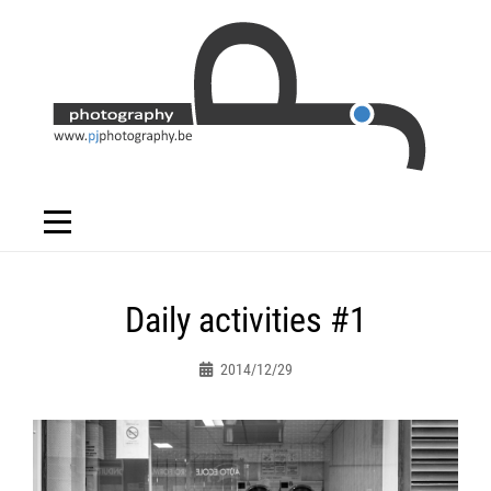
Skip
to
content
Bericht
Daily activities #1
navigatie
2014/12/29
Peter.jacques