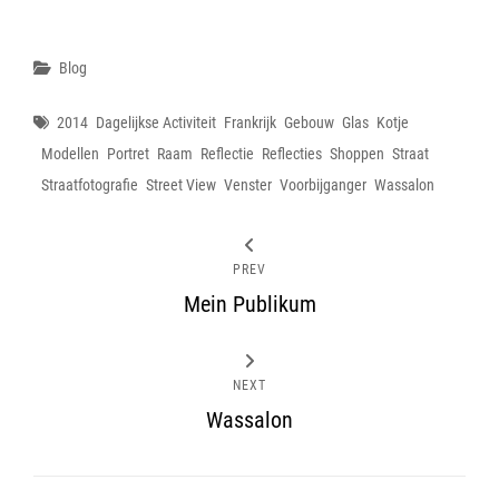
Categories
Blog
Tags
2014
Dagelijkse Activiteit
Frankrijk
Gebouw
Glas
Kotje
Modellen
Portret
Raam
Reflectie
Reflecties
Shoppen
Straat
Straatfotografie
Street View
Venster
Voorbijganger
Wassalon
PREV
Mein Publikum
NEXT
Wassalon