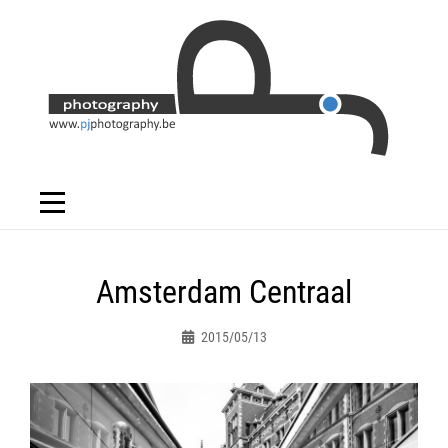
Skip
to
content
Bericht
Amsterdam Centraal
navigatie
2015/05/13
Peter.jacques